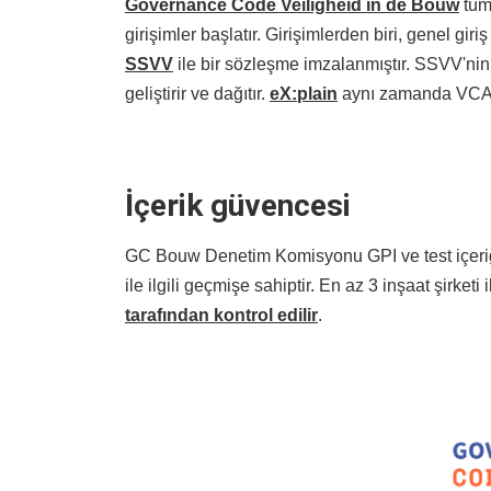
Governance Code Veiligheid in de Bouw
tüm 
girişimler başlatır. Girişimlerden biri, genel giriş
SSVV
ile bir sözleşme imzalanmıştır. SSVV'nin
geliştirir ve dağıtır.
eX:plain
aynı zamanda VCA sı
İçerik güvencesi
GC Bouw Denetim Komisyonu GPI ve test içeriğin
ile ilgili geçmişe sahiptir. En az 3 inşaat şirketi
tarafından kontrol edilir
.