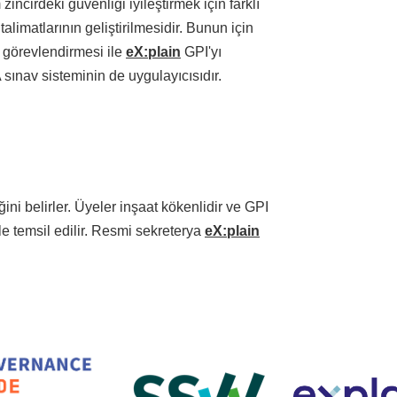
zincirdeki güvenliği iyileştirmek için farklı
 talimatlarının geliştirilmesidir. Bunun için
 görevlendirmesi ile
eX:plain
GPI'yı
nav sisteminin de uygulayıcısıdır.
i belirler. Üyeler inşaat kökenlidir ve GPI
© 2026 — Jouw Bedrijfsnaam
 ile temsil edilir. Resmi sekreterya
eX:plain